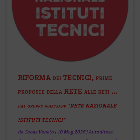
RIFORMA dei TECNICI, prime
proposte della RETE alle reti …
dal gruppo whatsapp "RETE NAZIONALE
ISTITUTI TECNICI"
da
Cobas Veneto
|
10 Mag 2026
|
Autodifesa
,