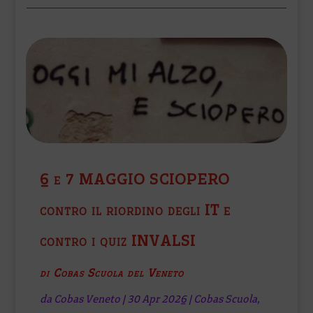
6 e 7 MAGGIO SCIOPERO
contro il riordino degli IT e
contro i quiz INVALSI
di Cobas Scuola del Veneto
da
Cobas Veneto
|
30 Apr 2026
|
Cobas Scuola
,