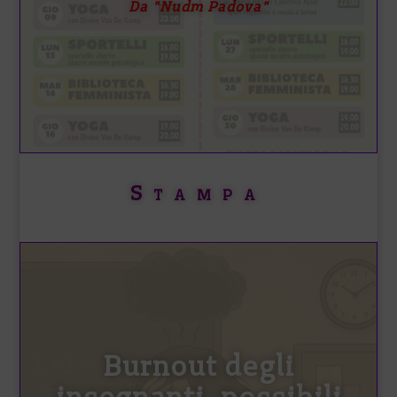
Da "Nudm Padova"
Stampa
Burnout degli
insegnanti, possibili