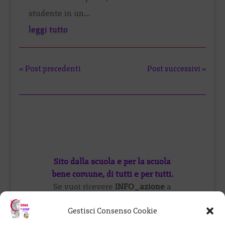
studente in un...
leggi tutto
« Post precedenti
Post successivi »
Sito dalla scuola e per la scuola
bene comune, di tutti e per tutti.
Se vuoi ricevere
INFO_azione
a
cura del CESP di Padova iscriviti
Gestisci Consenso Cookie
qui
oppure visita il
forum
o vieni a
trovarci su
FB
.