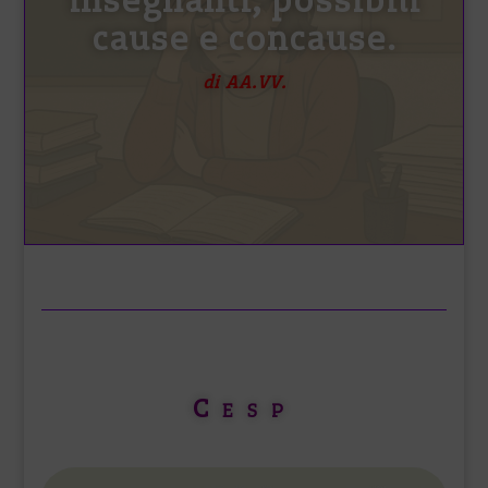
cause e concause.
di AA.VV.
Cesp