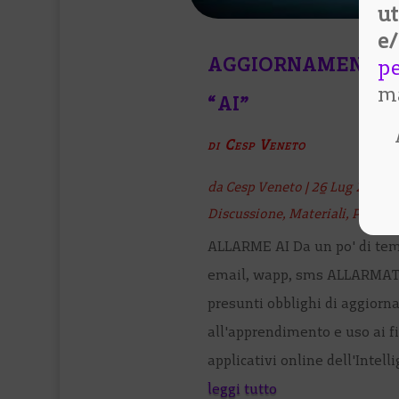
ut
e
AGGIORNAMENTO 
p
ma
“AI”
di Cesp Veneto
da
Cesp Veneto
|
26 Lug 2026
|
Discussione
,
Materiali
,
Primo 
ALLARME AI Da un po' di tem
email, wapp, sms ALLARMAT
presunti obblighi di aggiorn
all'apprendimento e uso ai fin
applicativi online dell'Intelli
leggi tutto