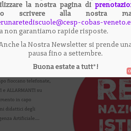
ilizzare la nostra pagina di
prenotazio
questo anche quelli che
/o scrivere alla nostra mai
militarizzare il nostro Pa
OBBLIGATORIO
erunaretediscuole@cesp-cobas-veneto.
leggi tutto
 non garantiamo rapide risposte.
Anche la Nostra Newsletter si prende un
pausa fino a settembre.
Autodifesa
,
Cesp
,
Buona estate a tutt
*
!
piano
po fioccano telefonate,
I e ALLARMANTI su
amento in capo
i didattici degli
genza Artificiale....