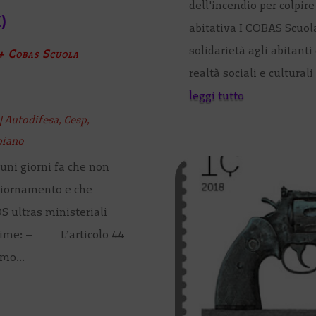
dell'incendio per colpir
)
abitativa I COBAS Scuol
solidarietà agli abitanti
 + Cobas Scuola
realtà sociali e culturali 
leggi tutto
|
Autodifesa
,
Cesp
,
piano
uni giorni fa che non
ggiornamento e che
DS ultras ministeriali
ttime: – L’articolo 44
mo...