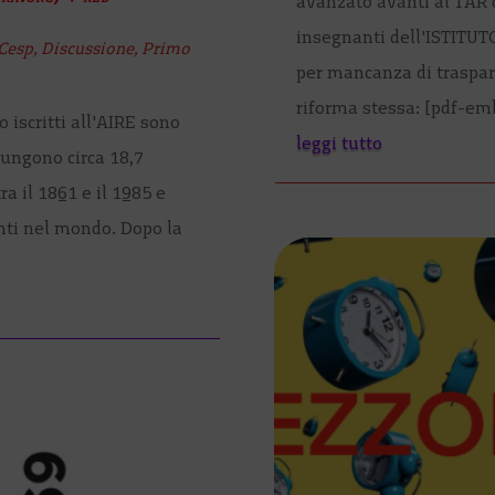
avanzato avanti al TAR 
insegnanti dell'ISTITU
Cesp
,
Discussione
,
Primo
per mancanza di traspar
riforma stessa: [pdf-em
ro iscritti all'AIRE sono
leggi tutto
giungono circa 18,7
ra il 1861 e il 1985 e
enti nel mondo. Dopo la