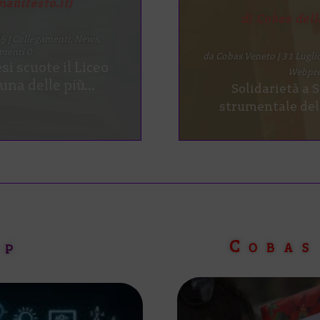
di Murat Cin
eto + Cobas Scuola
da
Cobas Veneto
|
29 L
Webpre
La vertenza che 
o
Italiano di Ist
026
|
Autodifesa
,
Cesp
,
 piano
| Commenti 0
o alcuni giorni fa
un obbligo di...
Cobas
sp