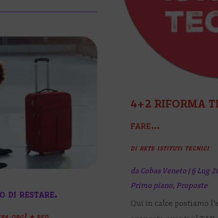
4+2 RIFORMA TEC
fare…
di rete istituti tecnici
da
Cobas Veneto
|
6 Lug 2
Primo piano
,
Proposte
o di restare.
Qui in calce postiamo l'e
ra.org) + red