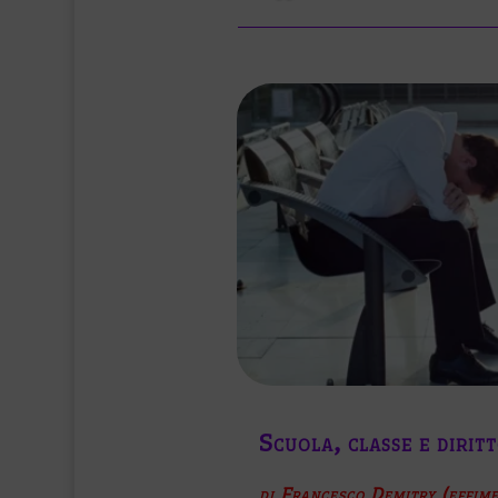
Scuola, classe e diritt
di Francesco Demitry (effime