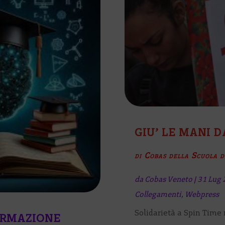
GIU’ LE MANI D
di Cobas della Scuola 
da
Cobas Veneto
|
31 Lug 
Collegamenti
,
Webpress
Solidarietà a Spin Tim
ORMAZIONE