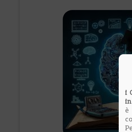
i 
in
è
co
P