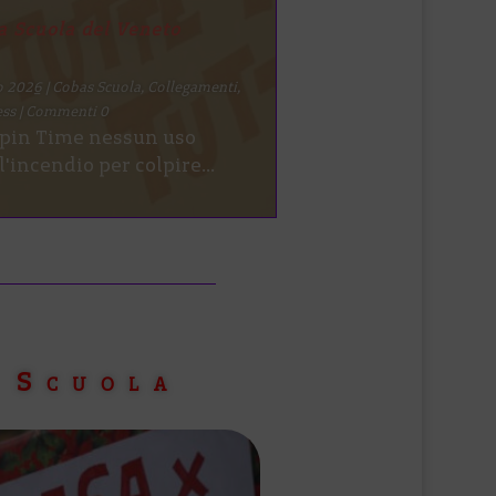
ar (ilmanifesto.it)
uglio 2026
|
Collegamenti
,
News
,
ss
| Commenti 0
da mesi scuote il Liceo
anbul, una delle più...
 Scuola