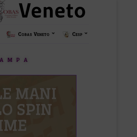
Cobas Veneto
Cesp
tampa
mma li
rchi”