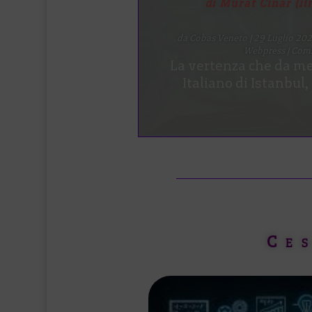
di Cobas Scuola del Ven
Palerm
da
Cobas Veneto
|
29 Luglio 2
Discussione
,
Materiali
,
Primo
Avevamo già evidenziat
che non sussiste alc
Ce