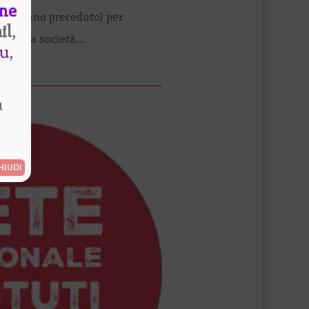
ne
 lo hanno preceduto) per
l
,
ese, la società...
eu
,
a