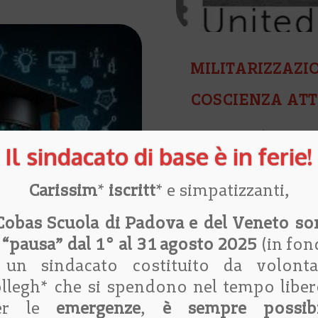
MILITARIZZAZIO
COSCIENZA ATT
di redazione + osservat
militarizzazione a scuol
Carissim
*
iscritt
* e simpatizzanti,
da
Cobas Veneto
|
20 Lug 
Cobas Scuola di Padova e del Veneto s
Collegamenti
,
Discussion
 “pausa” dal 1° al 31 agosto 2025
(in fon
contro la guerra
,
Propost
 un sindacato costituito da volontar
In queste pagine abbiam
llegh* che si spendono nel tempo liber
riprodotto della pervas
er le
emergenze
,
è sempre possibi
del Governo (questo in 