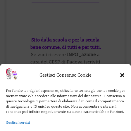
Sito dalla scuola e per la scuola
bene comune, di tutti e per tutti.
Se vuoi ricevere
INFO_azione
a
cura del CESP di Padova iscriviti
qui
oppure visita il
forum
o vieni a
Gestisci Consenso Cookie
trovarci su
FB
.
Per fornire le migliori esperienze, utilizziamo tecnologie come i cookie per
Cobas Scuola: 347 9901965
memorizzare e/o accedere alle informazioni del dispositivo. Il consenso a
perunaretediscuole@cesp-cobas-
queste tecnologie ci permetterà di elaborare dati come il comportamento
di navigazione o ID unici su questo sito. Non acconsentire o ritirare il
veneto.eu
consenso può influire negativamente su alcune caratteristiche e funzioni.
Gestisci servizi
Creato da Ma.Gia. con
WordPress
e
ospitato da
Infomaniak
.