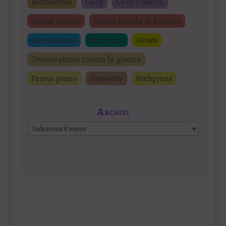
Autodifesa
Cesp
Cesp Padova
Cobas Scuola
Cobas scuola di Padova
Discussione
Materiali
News
Osservatorio contro la guerra
Primo piano
Proposte
Webpress
Archivi
Archivi