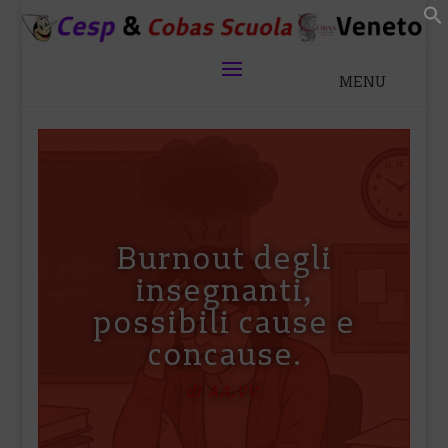
Burnout degli
insegnanti,
possibili cause e
concause.
di AA.VV.
di AA.VV.