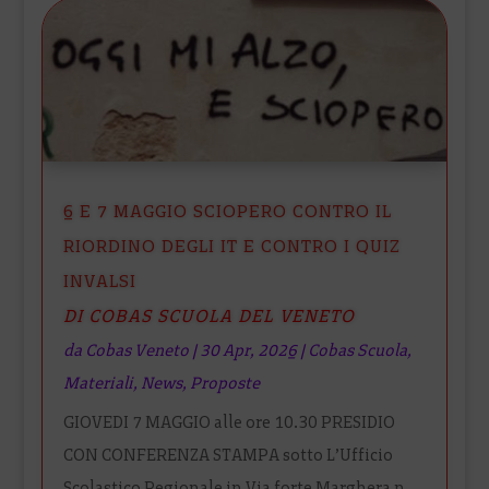
6 E 7 MAGGIO SCIOPERO CONTRO IL
RIORDINO DEGLI IT E CONTRO I QUIZ
INVALSI
DI COBAS SCUOLA DEL VENETO
da
Cobas Veneto
|
30 Apr, 2026
|
Cobas Scuola
,
Materiali
,
News
,
Proposte
GIOVEDI 7 MAGGIO alle ore 10.30 PRESIDIO
CON CONFERENZA STAMPA sotto L’Ufficio
Scolastico Regionale in Via forte Marghera n.