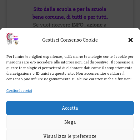
Sito dalla scuola e per la scuola
bene comune, di tutti e per tutti.
Se vuoi ricevere
INFO_azione
a
cura del CESP di Padova iscriviti
Gestisci Consenso Cookie
qui
oppure visita il
forum
o vieni a
trovarci su
FB
.
Per fornire le migliori esperienze, utilizziamo tecnologie come i cookie per
memorizzare e/o accedere alle informazioni del dispositivo. Il consenso a
Cobas Scuola: 347 9901965
queste tecnologie ci permetterà di elaborare dati come il comportamento
perunaretediscuole@cesp-cobas-
di navigazione o ID unici su questo sito. Non acconsentire o ritirare il
consenso può influire negativamente su alcune caratteristiche e funzioni.
veneto.eu
Gestisci servizi
Creato da Ma.Gia. con
WordPress
e
ospitato da
Infomaniak
.
Accetta
Contenuti rilasciati sotto licenza
Creative Commons
, salvo
Nega
diversamente indicato.
Visualizza le preferenze