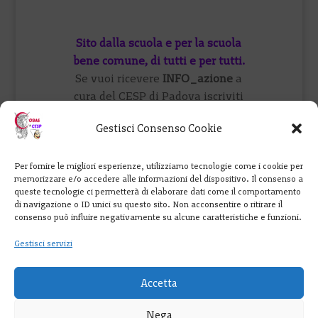
Sito dalla scuola e per la scuola
bene comune, di tutti e per tutti.
Se vuoi ricevere
INFO_azione
a
cura del CESP di Padova iscriviti
qui
oppure visita il
forum
o vieni a
Gestisci Consenso Cookie
trovarci su
FB
.
Per fornire le migliori esperienze, utilizziamo tecnologie come i cookie per
Cobas Scuola: 347 9901965
memorizzare e/o accedere alle informazioni del dispositivo. Il consenso a
perunaretediscuole@cesp-cobas-
queste tecnologie ci permetterà di elaborare dati come il comportamento
di navigazione o ID unici su questo sito. Non acconsentire o ritirare il
veneto.eu
consenso può influire negativamente su alcune caratteristiche e funzioni.
Gestisci servizi
Creato da Ma.Gia. con
WordPress
e
ospitato da
Infomaniak
.
Contenuti rilasciati sotto licenza
Accetta
Creative Commons
, salvo
Nega
diversamente indicato.