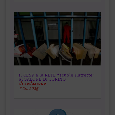
il CESP e la RETE “scuole ristrette”
al SALONE DI TORINO
di redazione
7 Giu 2026