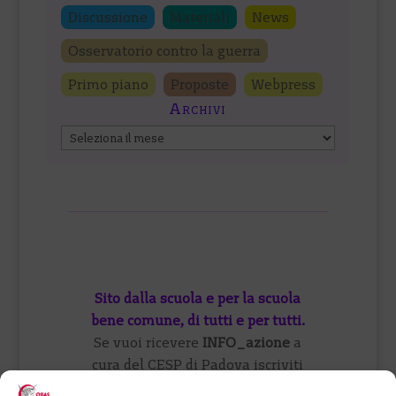
Discussione
Materiali
News
Osservatorio contro la guerra
Primo piano
Proposte
Webpress
Archivi
Archivi
Sito dalla scuola e per la scuola
bene comune, di tutti e per tutti.
Se vuoi ricevere
INFO_azione
a
cura del CESP di Padova iscriviti
qui
oppure visita il
forum
o vieni a