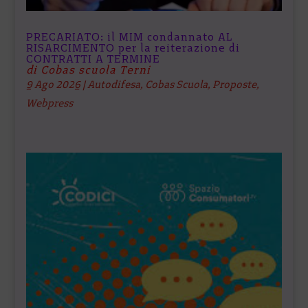
PRECARIATO: il MIM condannato AL
RISARCIMENTO per la reiterazione di
CONTRATTI A TERMINE
di Cobas scuola Terni
9 Ago 2026
|
Autodifesa
,
Cobas Scuola
,
Proposte
,
Webpress