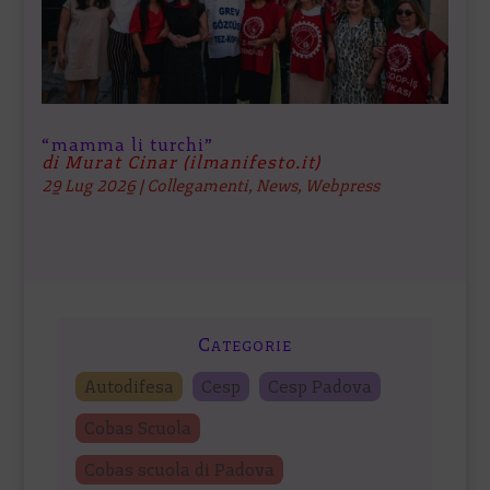
“mamma li turchi”
di Murat Cinar (ilmanifesto.it)
29 Lug 2026
|
Collegamenti
,
News
,
Webpress
Categorie
Autodifesa
Cesp
Cesp Padova
Cobas Scuola
Cobas scuola di Padova