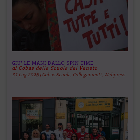
GIU’ LE MANI DALLO SPIN TIME
di Cobas della Scuola del Veneto
31 Lug 2026
|
Cobas Scuola
,
Collegamenti
,
Webpress