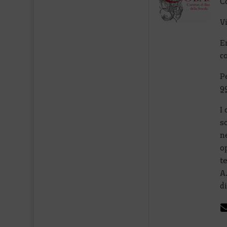
C
V
E
c
P
9
I 
s
ne
op
t
A
di