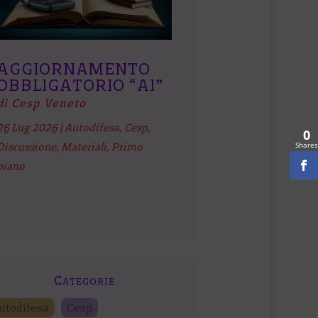
AGGIORNAMENTO
OBBLIGATORIO “AI”
di Cesp Veneto
26 Lug 2026
|
Autodifesa
,
Cesp
,
0
Shares
Discussione
,
Materiali
,
Primo
piano
Categorie
utodifesa
Cesp