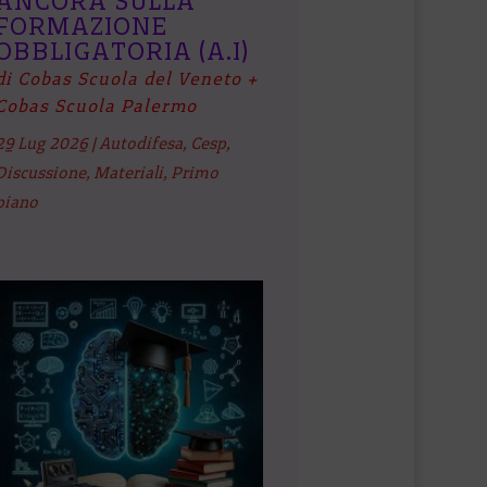
ANCORA SULLA
FORMAZIONE
OBBLIGATORIA (A.I)
di Cobas Scuola del Veneto +
Cobas Scuola Palermo
29 Lug 2026
|
Autodifesa
,
Cesp
,
Discussione
,
Materiali
,
Primo
piano