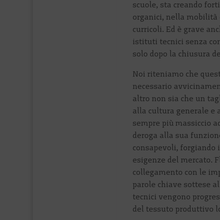
scuole, sta creando forti
organici, nella mobilità
curricoli. Ed è grave an
istituti tecnici senza co
solo dopo la chiusura del
Noi riteniamo che ques
necessario avvicinament
altro non sia che un ta
alla cultura generale e
sempre più massiccio a
deroga alla sua funzione
consapevoli, forgiando i
esigenze del mercato. Fl
collegamento con le imp
parole chiave sottese all
tecnici vengono progre
del tessuto produttivo l