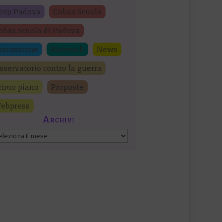
esp Padova
Cobas Scuola
obas scuola di Padova
iscussione
Materiali
News
sservatorio contro la guerra
rimo piano
Proposte
ebpress
Archivi
chivi