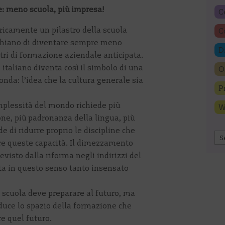
le: meno scuola, più impresa!
C
toricamente un pilastro della scuola
C
schiano di diventare sempre meno
D
tri di formazione aziendale anticipata.
 italiano diventa così il simbolo di una
O
nda: l’idea che la cultura generale sia
P
omplessità del mondo richiede più
W
one, più padronanza della lingua, più
ide di ridurre proprio le discipline che
Ar
re queste capacità. Il dimezzamento
evisto dalla riforma negli indirizzi del
ta in questo senso tanto insensato
a scuola deve preparare al futuro, ma
iduce lo spazio della formazione che
e quel futuro.