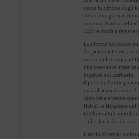
Con la circolare ministe
avvia la riforma degli is
avrà conseguenze rilevan
organici. Partirà nelle 
2027 e andrà a regime 
La riforma introduce nuo
dei percorsi tecnici, nuo
quota molto ampia di fle
una crescente integrazi
imprese del territorio.
È prevista l’anticipazio
già dal secondo anno, l
caso delle scienze speri
fisica), la riduzione de
fondamentali, quindi tag
sulle classi di concorso.
L’avvio in tempi molto s