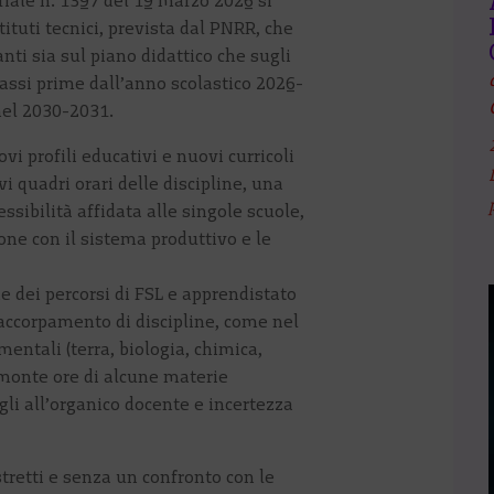
riale n. 1397 del 19 marzo 2026 si
tituti tecnici, prevista dal PNRR, che
ti sia sul piano didattico che sugli
classi prime dall’anno scolastico 2026-
nel 2030-2031.
vi profili educativi e nuovi curricoli
vi quadri orari delle discipline, una
ssibilità affidata alle singole scuole,
one con il sistema produttivo e le
ne dei percorsi di FSL e apprendistato
’accorpamento di discipline, come nel
mentali (terra, biologia, chimica,
l monte ore di alcune materie
li all’organico docente e incertezza
tretti e senza un confronto con le