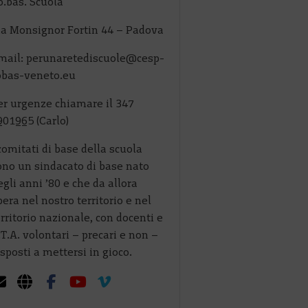
o.bas. Scuola
ia Monsignor Fortin 44 – Padova
mail: perunaretediscuole@cesp-
obas-veneto.eu
er urgenze chiamare il 347
901965 (Carlo)
comitati di base della scuola
ono un sindacato di base nato
gli anni ’80 e che da allora
era nel nostro territorio e nel
erritorio nazionale, con docenti e
.T.A. volontari – precari e non –
sposti a mettersi in gioco.