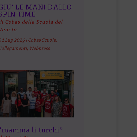
GIU’ LE MANI DALLO
SPIN TIME
di Cobas della Scuola del
Veneto
31 Lug 2026
|
Cobas Scuola
,
Collegamenti
,
Webpress
“mamma li turchi”