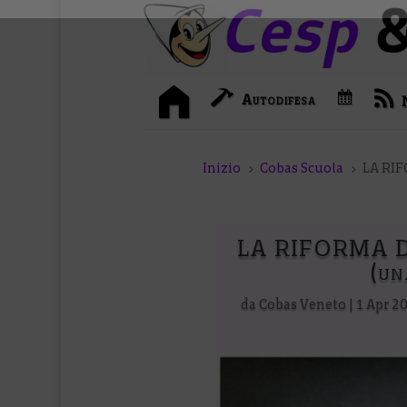
I
C
Autodifesa
n
a
i
l
z
e
i
n
o
d
Inizio
Cobas Scuola
LA RIF
5
5
a
r
i
o
LA RIFORMA D
(un
da
Cobas Veneto
|
1 Apr 2