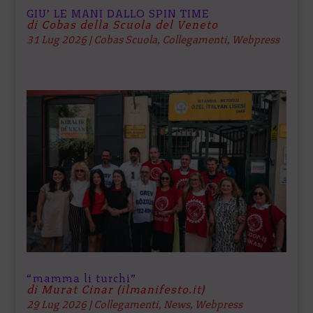
GIU’ LE MANI DALLO SPIN TIME
di Cobas della Scuola del Veneto
31 Lug 2026
|
Cobas Scuola
,
Collegamenti
,
Webpress
“mamma li turchi”
di Murat Cinar (ilmanifesto.it)
29 Lug 2026
|
Collegamenti
,
News
,
Webpress