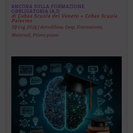
ANCORA SULLA FORMAZIONE
OBBLIGATORIA (A.I)
di Cobas Scuola del Veneto + Cobas Scuola
Palermo
29 Lug 2026
|
Autodifesa
,
Cesp
,
Discussione
,
Materiali
,
Primo piano