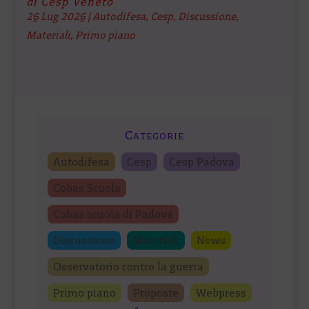
di Cesp Veneto
26 Lug 2026
|
Autodifesa
,
Cesp
,
Discussione
,
Materiali
,
Primo piano
Categorie
Autodifesa
Cesp
Cesp Padova
Cobas Scuola
Cobas scuola di Padova
Discussione
Materiali
News
Osservatorio contro la guerra
Primo piano
Proposte
Webpress