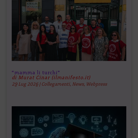
“mamma li turchi”
di Murat Cinar (ilmanifesto.it)
29 Lug 2026
|
Collegamenti
,
News
,
Webpress