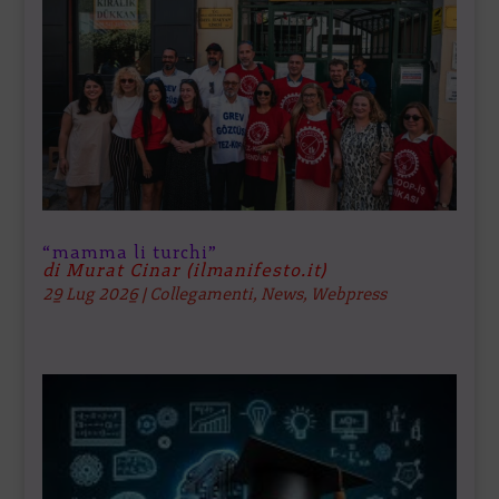
“mamma li turchi”
di Murat Cinar (ilmanifesto.it)
29 Lug 2026
|
Collegamenti
,
News
,
Webpress