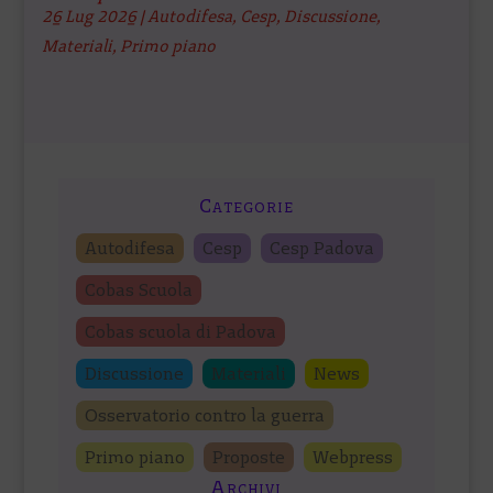
26 Lug 2026
|
Autodifesa
,
Cesp
,
Discussione
,
Materiali
,
Primo piano
Categorie
Autodifesa
Cesp
Cesp Padova
Cobas Scuola
Cobas scuola di Padova
Discussione
Materiali
News
Osservatorio contro la guerra
Primo piano
Proposte
Webpress
Archivi