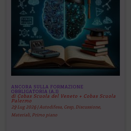
ANCORA SULLA FORMAZIONE
OBBLIGATORIA (A.I)
di Cobas Scuola del Veneto + Cobas Scuola
Palermo
29 Lug 2026
|
Autodifesa
,
Cesp
,
Discussione
,
Materiali
,
Primo piano