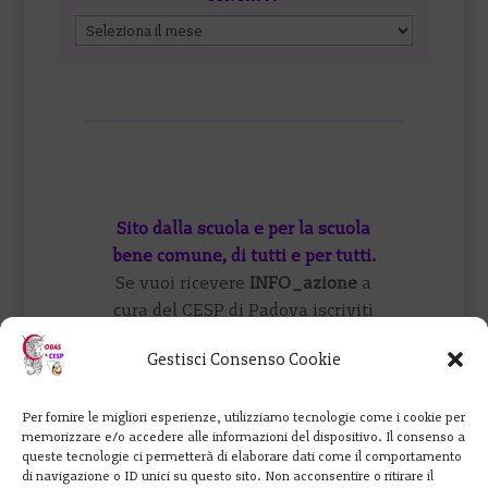
Archivi
Sito dalla scuola e per la scuola
bene comune, di tutti e per tutti.
Se vuoi ricevere
INFO_azione
a
cura del CESP di Padova iscriviti
qui
oppure visita il
forum
o vieni a
Gestisci Consenso Cookie
trovarci su
FB
.
Per fornire le migliori esperienze, utilizziamo tecnologie come i cookie per
Cobas Scuola: 347 9901965
memorizzare e/o accedere alle informazioni del dispositivo. Il consenso a
perunaretediscuole@cesp-cobas-
queste tecnologie ci permetterà di elaborare dati come il comportamento
di navigazione o ID unici su questo sito. Non acconsentire o ritirare il
veneto.eu