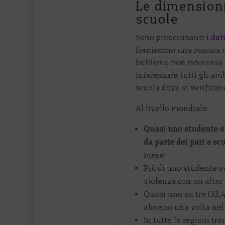
Le dimensioni
scuole
Sono preoccupanti i
dat
forniscono una misura d
bullismo non interessa s
interessare tutti gli am
scuola dove si verifican
Al livello mondiale:
Quasi uno studente su
da parte dei pari a sc
mese
Più di uno studente su
violenza con un altro
Quasi uno su tre (32,
almeno una volta nel
In tutte le regioni tr