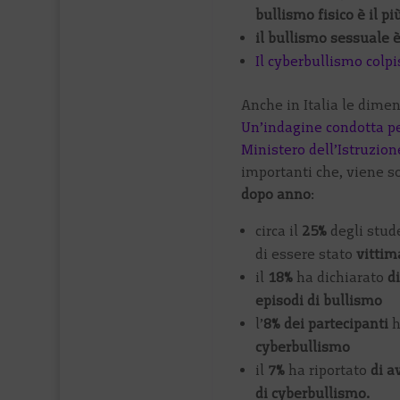
bullismo fisico è il p
il bullismo sessuale è
Il cyberbullismo colp
Anche in Italia le dime
Un’indagine condotta pe
Ministero dell’Istruzion
importanti che, viene s
dopo anno
:
circa il
25%
degli stude
di essere stato
vittim
il
18%
ha dichiarato
di
episodi di bullismo
l’
8% dei partecipanti
h
cyberbullismo
il
7%
ha riportato
di a
di cyberbullismo.