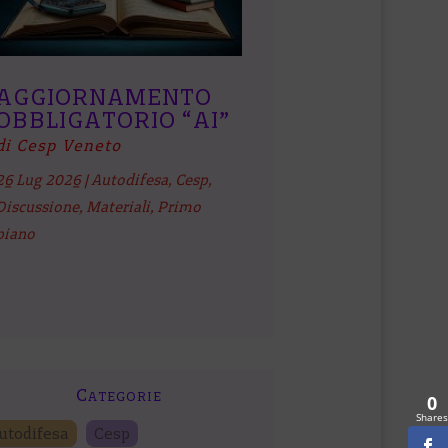
AGGIORNAMENTO
OBBLIGATORIO “AI”
di Cesp Veneto
26 Lug 2026
|
Autodifesa
,
Cesp
,
Discussione
,
Materiali
,
Primo
piano
Categorie
0
Shares
utodifesa
Cesp