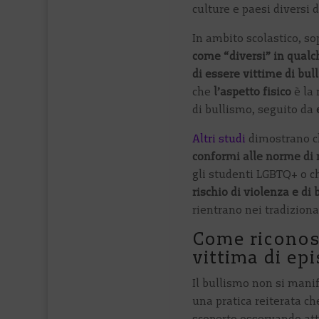
culture e paesi diversi d
In ambito scolastico, so
come “diversi” in qual
di essere vittime di bul
che
l’aspetto fisico
è la 
di bullismo, seguito da
Altri studi
dimostrano 
conformi alle norme di 
gli studenti LGBTQ+ o c
rischio di violenza e di
rientrano nei tradiziona
Come riconos
vittima di epi
Il bullismo non si manif
una pratica reiterata c
scoperto osservando at