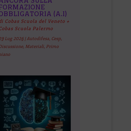
ANCORA SULLA
FORMAZIONE
OBBLIGATORIA (A.I)
di Cobas Scuola del Veneto +
Cobas Scuola Palermo
29 Lug 2026
|
Autodifesa
,
Cesp
,
Discussione
,
Materiali
,
Primo
piano