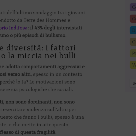
C
tati dell’ultimo sondaggio tra i giovani
C
 condotto da Terre des Hommes e
rio Indifesa
:
il 43% degli intervistati
D
 uno o più episodi di bullismo
.
O
 diversità: i fattori
P
 la miccia nei bulli
W
che adotta comportamenti aggressivi e
i verso altri
, spesso in un contesto
 perché lo fa? Le motivazioni sono
Ar
ere sia psicologiche che sociali.
orti, non sono dominanti, non sono
 esercitare violenza sull’altro per
uesto che fanno i bulli), spesso è una
nte, e che mette in atto questo
iflesso di questa fragilità
.