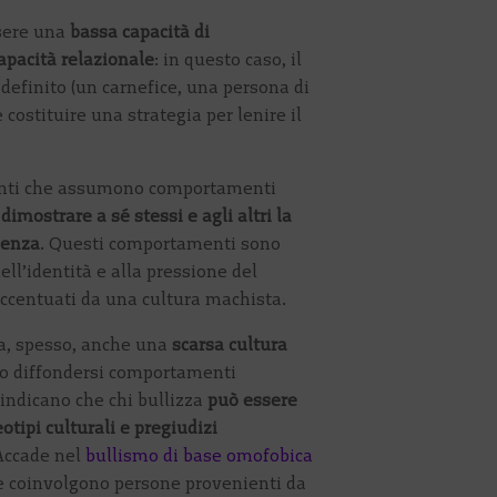
ssere una
bassa capacità di
apacità relazionale
: in questo caso, il
definito (un carnefice, una persona di
 costituire una strategia per lenire il
scenti che assumono comportamenti
 dimostrare a sé stessi e agli altri la
denza
. Questi comportamenti sono
ell’identità e alla pressione del
accentuati da una cultura machista.
a, spesso, anche una
scarsa cultura
o diffondersi comportamenti
 indicano che chi bullizza
può essere
tipi culturali e pregiudizi
Accade nel
bullismo di base omofobica
e coinvolgono persone provenienti da