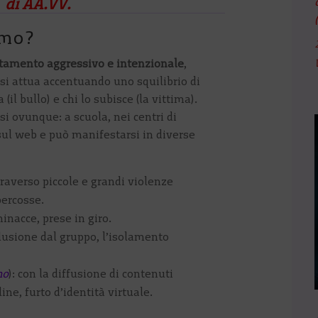
di AA.VV.
smo?
amento aggressivo e intenzionale
,
si attua accentuando uno squilibrio di
 (il bullo) e chi lo subisce (la vittima).
si ovunque: a scuola, nei centri di
sul web e può manifestarsi in diverse
raverso piccole e grandi violenze
percosse.
minacce, prese in giro.
clusione dal gruppo, l’isolamento
mo
): con la diffusione di contenuti
ine, furto d’identità virtuale.