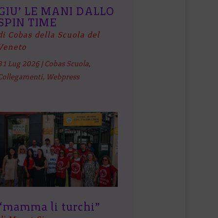
GIU’ LE MANI DALLO
SPIN TIME
di Cobas della Scuola del
Veneto
31 Lug 2026
|
Cobas Scuola
,
Collegamenti
,
Webpress
“mamma li turchi”