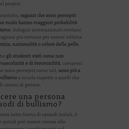
al proprio.
prattutto,
ragazzi che sono percepiti
che modo hanno maggiori probabilità
lismo
. Indagini internazionali rivelano
ragione più comune per essere vittima
etnia, nazionalità o colore della pelle
.
che
gli studenti visti come non
mascolinità e di femminilità
, compresi
he sono percepiti come tali,
sono più a
 bullismo
a scuola rispetto a quelli che
li canoni di genere.
cere una persona
sodi di bullismo?
esta sotto forma di episodi isolati, è
he quindi può essere messa allo
tentamente i cambiamenti nel