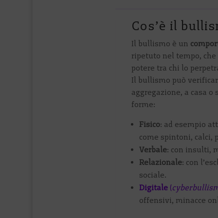
Cos’è il bulli
Il bullismo è un
comport
ripetuto nel tempo, che 
potere tra chi lo perpetra
Il bullismo può verificar
aggregazione, a casa o 
forme:
Fisico
: ad esempio att
come spintoni, calci, 
Verbale
: con insulti, 
Relazionale
: con l’es
sociale.
Digitale
(
cyberbullis
offensivi, minacce onl