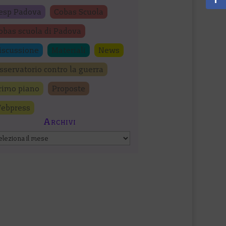
esp Padova
Cobas Scuola
obas scuola di Padova
iscussione
Materiali
News
sservatorio contro la guerra
rimo piano
Proposte
ebpress
Archivi
chivi