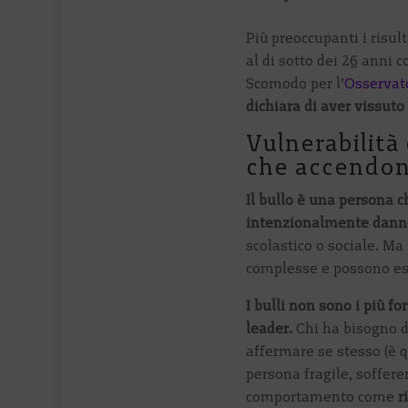
Più preoccupanti i risul
al di sotto dei 26 anni
Scomodo per l’
Osservato
dichiara di aver vissuto
Vulnerabilità e
che accendono
Il bullo è una persona 
intenzionalmente dannos
scolastico o sociale. Ma
complesse e possono ess
I bulli non sono i più f
leader.
Chi ha bisogno di
affermare se stesso (è q
persona fragile, soffere
comportamento come
r