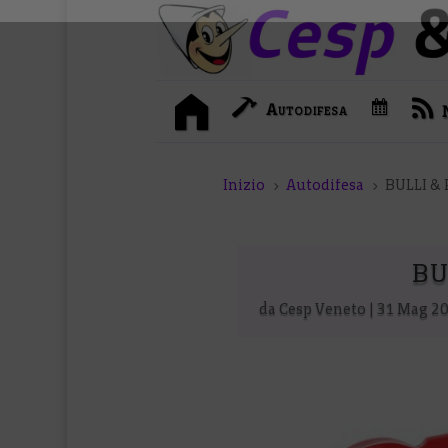
I
C
Autodifesa
n
a
i
l
z
e
i
n
o
d
Inizio
Autodifesa
BULLI &
5
5
a
r
i
o
BU
da
Cesp Veneto
|
31 Mag 2