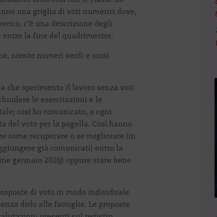
’anno una griglia di voti numerici dove,
erico, c’è una descrizione degli
 entro la fine del quadrimestre.
e, niente numeri verdi e rossi
ta che sperimento il lavoro senza voti
 chiudere le esercitazioni e le
tale; così ho comunicato, a ogni
a del voto per la pagella. Così hanno
re come recuperare o se migliorare (in
aggiungere già comunicati) entro la
fine gennaio 2026) oppure stare bene
roposte di voto in modo individuale
senza dirlo alle famiglie. Le proposte
valutazioni presenti sul registro