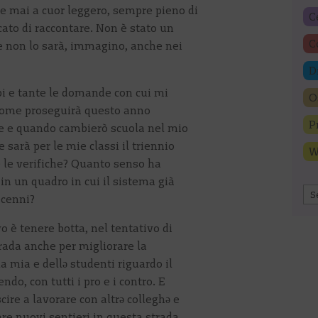
e mai a cuor leggero, sempre pieno di
C
ato di raccontare. Non è stato un
C
 e non lo sarà, immagino, anche nei
D
bi e tante le domande con cui mi
O
 come proseguirà questo anno
P
se e quando cambierò scuola nel mio
 sarà per le mie classi il triennio
W
e le verifiche? Quanto senso ha
in un quadro in cui il sistema già
Ar
ecenni?
o è tenere botta, nel tentativo di
rada anche per migliorare la
 mia e dellə studenti riguardo il
do, con tutti i pro e i contro. E
cire a lavorare con altrə colleghə e
re nuovi sentieri in questa strada