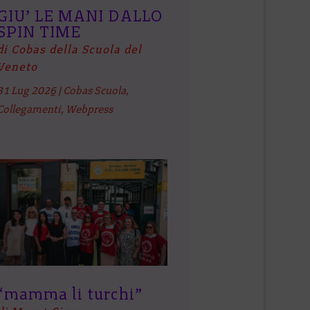
GIU’ LE MANI DALLO
SPIN TIME
di Cobas della Scuola del
Veneto
31 Lug 2026
|
Cobas Scuola
,
Collegamenti
,
Webpress
“mamma li turchi”