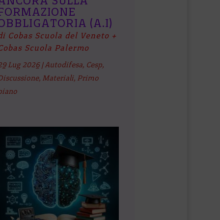
ANCORA SULLA
FORMAZIONE
OBBLIGATORIA (A.I)
di Cobas Scuola del Veneto +
Cobas Scuola Palermo
29 Lug 2026
|
Autodifesa
,
Cesp
,
Discussione
,
Materiali
,
Primo
piano