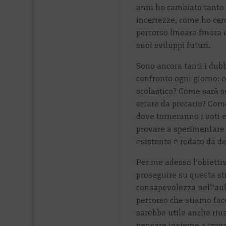
anni ho cambiato tanto 
incertezze, come ho cerc
percorso lineare finora
suoi sviluppi futuri.
Sono ancora tanti i dub
confronto ogni giorno:
scolastico? Come sarà 
errare da precario? Come
dove torneranno i voti 
provare a sperimentare 
esistente è rodato da d
Per me adesso l’obiettiv
proseguire su questa st
consapevolezza nell’aula
percorso che stiamo facen
sarebbe utile anche rius
pensare insieme a trova