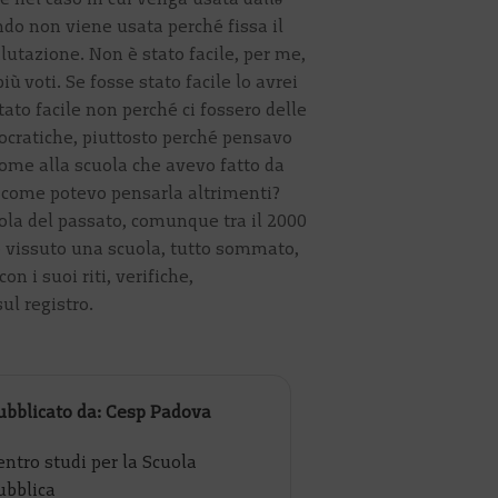
o non viene usata perché fissa il
utazione. Non è stato facile, per me,
ù voti. Se fosse stato facile lo avrei
tato facile non perché ci fossero delle
rocratiche, piuttosto perché pensavo
come alla scuola che avevo fatto da
, come potevo pensarla altrimenti?
ola del passato, comunque tra il 2000
o vissuto una scuola, tutto sommato,
con i suoi riti, verifiche,
sul registro.
ubblicato da: Cesp Padova
entro studi per la Scuola
ubblica