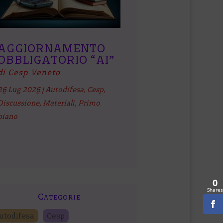
AGGIORNAMENTO
OBBLIGATORIO “AI”
di Cesp Veneto
26 Lug 2026
|
Autodifesa
,
Cesp
,
Discussione
,
Materiali
,
Primo
piano
0
Shares
Categorie
utodifesa
Cesp