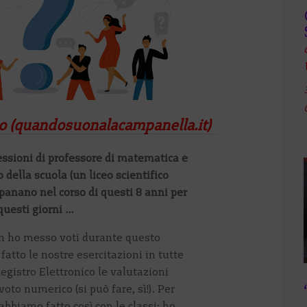
llo (quandosuonalacampanella.it)
ssioni di professore di matematica e
 della scuola (un liceo scientifico
dipanano nel corso di questi 8 anni per
 questi giorni …
on ho messo voti durante questo
tto le nostre esercitazioni in tutte
 Registro Elettronico le valutazioni
oto numerico (si può fare, sì!). Per
abbiamo fatto così con le classi: ho