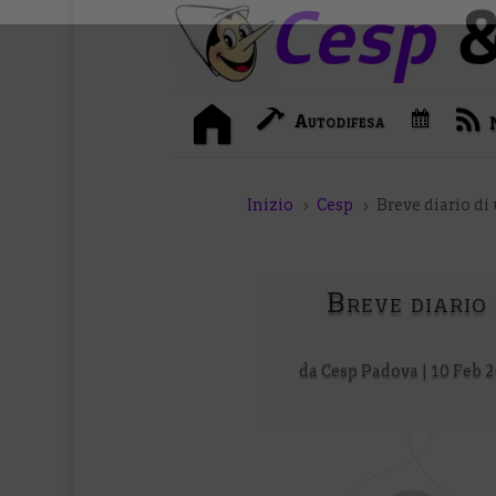
I
C
Autodifesa
n
a
i
l
z
e
i
n
o
d
Inizio
Cesp
Breve diario di 
5
5
a
r
i
o
Breve diario 
da
Cesp Padova
|
10 Feb 