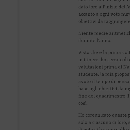
dato loro all’inizio dell
accanto a ogni voto num
obiettivi da raggiungere
Niente medie aritmetich
durante l’anno.
Visto che è la prima vol
in itinere, ho cercato di
valutazioni prima di Na
studente, la mia propost
avuto il tempo di pensa
base agli obiettivi da r
fine del quadrimestre (
così.
Ho comunicato queste p
solo a ciascuno di loro, 
di voto si basano sulle 