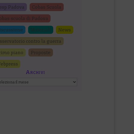
esp Padova
Cobas Scuola
obas scuola di Padova
iscussione
Materiali
News
sservatorio contro la guerra
rimo piano
Proposte
ebpress
Archivi
chivi