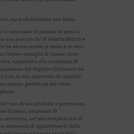
 certo, ma probabilmente non basta.
 ci sono state in passato (si pensi a
che non può non fa” di Alberto Manzi) e
te (in alcune scuole si fanno e si sono
n l’intero consiglio di classe). Sono
chia, soprattutto alla secondaria di
mposizione del Registro Elettronico ha
il voto in uno strumento di controllo
nua visione
gamificata
dei colori
tphone.
nel caso di uso più dolce e permissivo,
ne d’ordine, strumento di
a aritmetica, nel suo semplice atto di
no strumento di appiattimento della
 nel caso in cui venga usata dallə