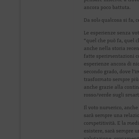
ancora poco battuta.
Da solə qualcosa si fa,
Le esperienze senza voto
“quel che può fa, quel 
anche nella storia recen
fatte sperimentazioni co
esperienze ancora di nic
secondo grado, dove l’i
trasformato sempre più 
anche grazie alla conti
rosso/verde sugli smar
Il voto numerico, anche 
sarà sempre una relazio
competitività. E la medi
esistere, sarà sempre u
valutazione, ovviamente