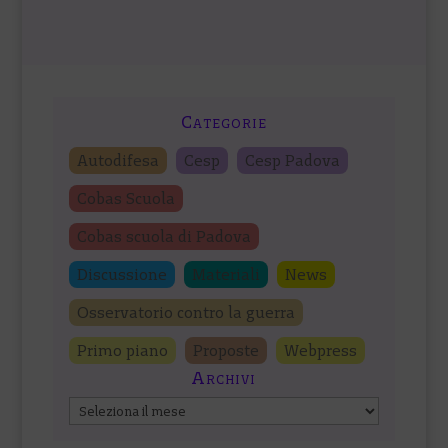
Categorie
Autodifesa
Cesp
Cesp Padova
Cobas Scuola
Cobas scuola di Padova
Discussione
Materiali
News
Osservatorio contro la guerra
Primo piano
Proposte
Webpress
Archivi
Archivi