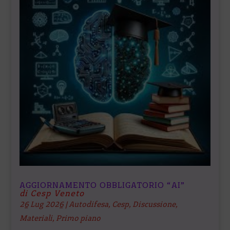
AGGIORNAMENTO OBBLIGATORIO “AI”
di Cesp Veneto
26 Lug 2026
|
Autodifesa
,
Cesp
,
Discussione
,
Materiali
,
Primo piano