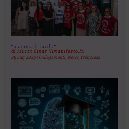
“mamma li turchi”
di Murat Cinar (ilmanifesto.it)
29 Lug 2026
|
Collegamenti
,
News
,
Webpress