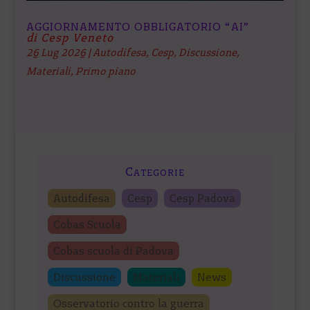
AGGIORNAMENTO OBBLIGATORIO “AI”
di Cesp Veneto
26 Lug 2026
|
Autodifesa
,
Cesp
,
Discussione
,
Materiali
,
Primo piano
Categorie
Autodifesa
Cesp
Cesp Padova
Cobas Scuola
Cobas scuola di Padova
Discussione
Materiali
News
Osservatorio contro la guerra