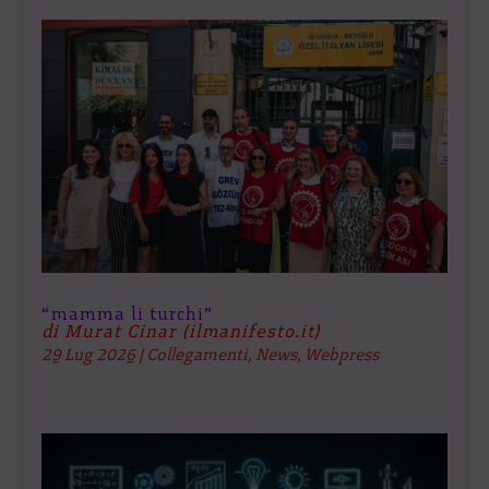
“mamma li turchi”
di Murat Cinar (ilmanifesto.it)
29 Lug 2026
|
Collegamenti
,
News
,
Webpress