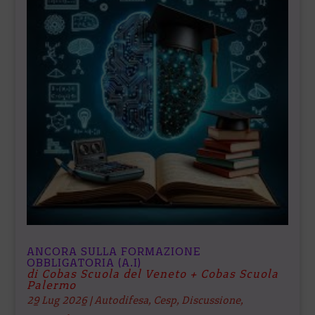
ANCORA SULLA FORMAZIONE
OBBLIGATORIA (A.I)
di Cobas Scuola del Veneto + Cobas Scuola
Palermo
29 Lug 2026
|
Autodifesa
,
Cesp
,
Discussione
,