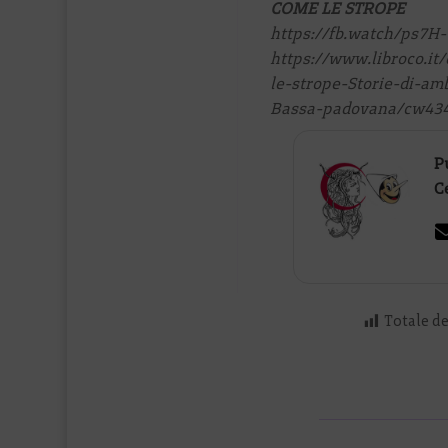
COME LE STROPE
https://fb.watch/ps7
https://www.libroco.it
le-strope-Storie-di-am
Bassa-padovana/cw434
P
C
Totale del