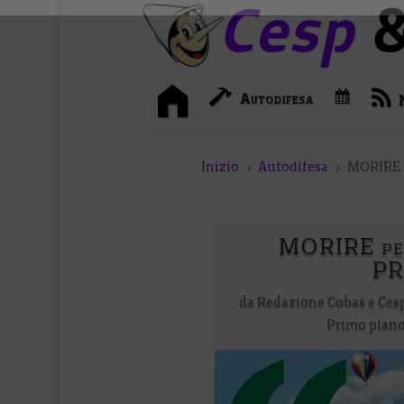
I
C
Autodifesa
n
a
i
l
z
e
i
n
o
d
Inizio
Autodifesa
MORIRE p
5
5
a
r
i
o
MORIRE per
PR
da
Redazione Cobas e Ces
Primo pian