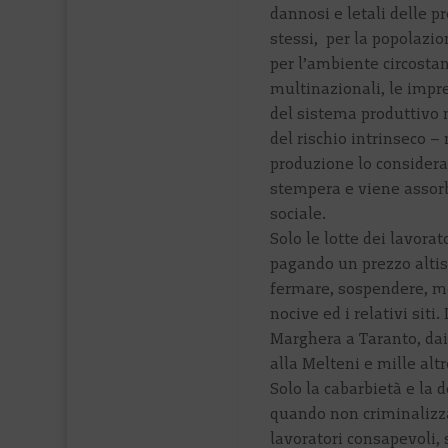
dannosi e letali delle p
stessi, per la popolazio
per l’ambiente circostan
multinazionali, le impre
del sistema produttivo
del rischio intrinseco –
produzione lo considera
stempera e viene assorbi
sociale.
Solo le lotte dei lavorato
pagando un prezzo altis
fermare, sospendere, mo
nocive ed i relativi siti
Marghera a Taranto, dai 
alla Melteni e mille alt
Solo la cabarbietà e la 
quando non criminalizzat
lavoratori consapevoli, 