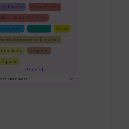
esp Padova
Cobas Scuola
obas scuola di Padova
iscussione
Materiali
News
sservatorio contro la guerra
rimo piano
Proposte
ebpress
Archivi
chivi