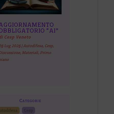
AGGIORNAMENTO
OBBLIGATORIO “AI”
di Cesp Veneto
26 Lug 2026
|
Autodifesa
,
Cesp
,
Discussione
,
Materiali
,
Primo
piano
Categorie
utodifesa
Cesp