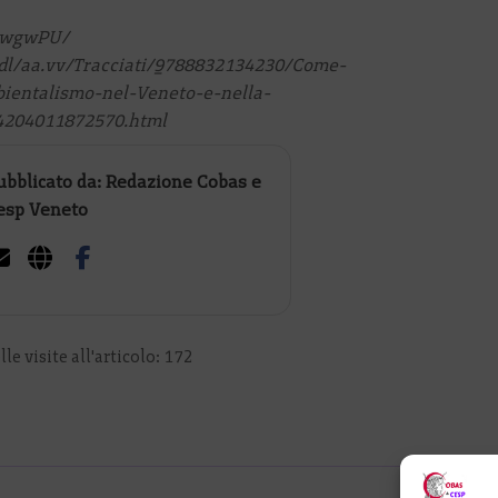
H-wgwPU/
/dl/aa.vv/Tracciati/9788832134230/Come-
bientalismo-nel-Veneto-e-nella-
204011872570.html
ubblicato da: Redazione Cobas e
esp Veneto
le visite all'articolo:
172