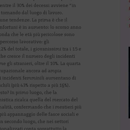
entre il 30% dei decessi avviene “in
 tornando dal luogo di lavoro.
cune tendenze. La prima è che il
nfortuni è in aumento: lo scorso anno
onda che le età più pericolose sono
percorso lavorativo: gli
% del totale, i giovanissimi tra i 15 e
 che cresce il numero degli incidenti
me gli stranieri, oltre il 10%. La quarta
cupazionale ancora ad ampia
i incidenti femminili aumentano di
chili (più 43% rispetto a più 16%).
sto? In primo luogo, che la
nistica ricalca quella del mercato del
nalità, confermando che i mestieri più
più appannaggio delle fasce sociali e
In secondo luogo, che nei settori
onalizzati conta soprattutto la