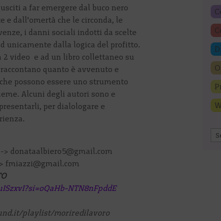
iusciti a far emergere dal buco nero
C
e e dall’omertà che le circonda, le
C
enze, i danni sociali indotti da scelte
ed unicamente dalla logica del profitto.
D
 2 video e ad un libro collettaneo su
O
 raccontano quanto è avvenuto e
e che possono essere uno strumento
P
ieme. Alcuni degli autori sono e
W
presentarli, per dialologare e
rienza.
Ar
o -> donataalbiero5@gmail.com
 -> fmiazzi@gmail.com
TO
puISzxvI?si=oQaHb-NTN8nFpddE
nd.it/playlist/moriredilavoro