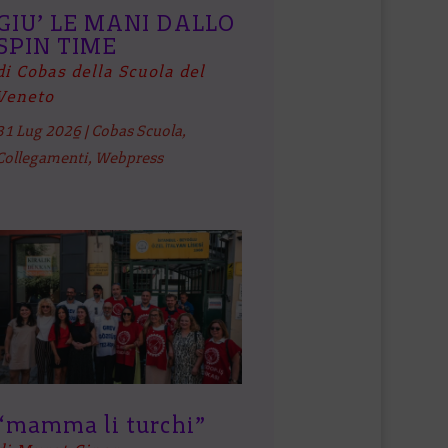
GIU’ LE MANI DALLO
SPIN TIME
di Cobas della Scuola del
Veneto
31 Lug 2026
|
Cobas Scuola
,
Collegamenti
,
Webpress
“mamma li turchi”