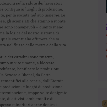
roduzioni sulla salute dei lavoratori
ne contigua ai luoghi di produzione,
te, per la società nel suo insieme. Le
se, gli scienziati che stanno a monte
 ne sono consapevoli – quanto meno
 ma la logica del nostro sistema di
 quale eventualià effimera che si
ta nel flusso delle merci e della vita
ri e dei cittadini sono riuscite,
simo in vite umane, a bloccare,
dificare, bonificare le produzioni
. Da Seveso a Bhopal, da Porto
cementifici alla concia, dall’Eternit
re produzioni e luoghi di produzione.
determinazione, troppe volte denigrate
e, di attivisti ambientali e di
A
spesso minoritari anche dentro i