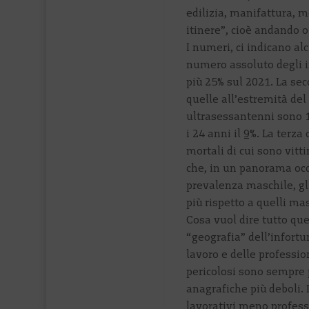
edilizia, manifattura, m
itinere”, cioè andando o
I numeri, ci indicano al
numero assoluto degli i
più 25% sul 2021. La sec
quelle all’estremità del 
ultrasessantenni sono 12
i 24 anni il 9%. La terza
mortali di cui sono vitti
che, in un panorama oc
prevalenza maschile, gl
più rispetto a quelli mas
Cosa vuol dire tutto que
“geografia” dell’infortu
lavoro e delle professio
pericolosi sono sempre 
anagrafiche più deboli. 
lavorativi meno professi