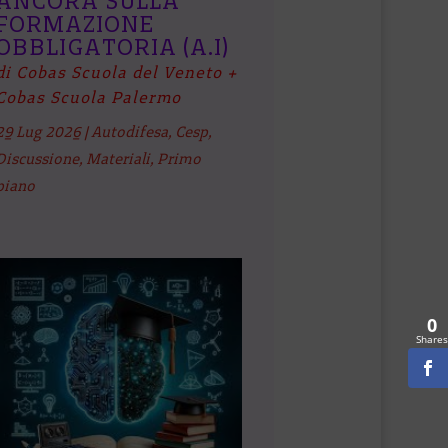
ANCORA SULLA
FORMAZIONE
OBBLIGATORIA (A.I)
di Cobas Scuola del Veneto +
Cobas Scuola Palermo
29 Lug 2026
|
Autodifesa
,
Cesp
,
Discussione
,
Materiali
,
Primo
piano
0
Shares