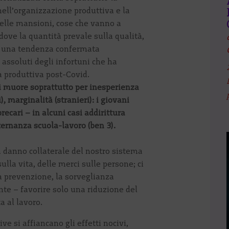
nell’organizzazione produttiva e la
delle mansioni, cose che vanno a
 dove la quantità prevale sulla qualità,
so, una tendenza confermata
 assoluti degli infortuni che ha
 produttiva post-Covid.
si muore soprattutto per inesperienza
), marginalità (stranieri): i giovani
recari – in alcuni casi addirittura
lternanza scuola-lavoro (ben 3).
n danno collaterale del nostro sistema
sulla vita, delle merci sulle persone; ci
a prevenzione, la sorveglianza
e – favorire solo una riduzione del
a al lavoro.
ive si affiancano gli effetti nocivi,